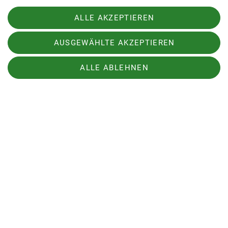
ALLE AKZEPTIEREN
18 Kinder und Jugendliche kletterten an
verschiedenen Stationen. An der 15m
AUSGEWÄHLTE AKZEPTIEREN
Hangelleiter wurde auf Zeit geklettert. An der 8m
und 15m Wand, im Boulderbereich und am Moon-
ALLE ABLEHNEN
Board waren Routen mit unterschiedlichen
Schwierigkeitsgaden zu bewältigen. Alle hatten
viel Spaß an diesem Jedermann Wettkampf. Wir
beglückwünschen alle Sieger und Platzierte.
Sektion
Aktuelles