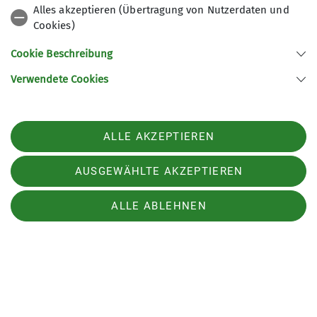
Alles akzeptieren (Übertragung von Nutzerdaten und
11.09.2024
Cookies)
Cookie Beschreibung
Verwendete Cookies
Sektion
ALLE AKZEPTIEREN
Aktuelles
AUSGEWÄHLTE AKZEPTIEREN
Partner
ALLE ABLEHNEN
Sektion Neuruppin des Deutschen Alpenvereins e.V.
Fontaneweg 3
16827 Alt Ruppin
Telefon +49015204048998